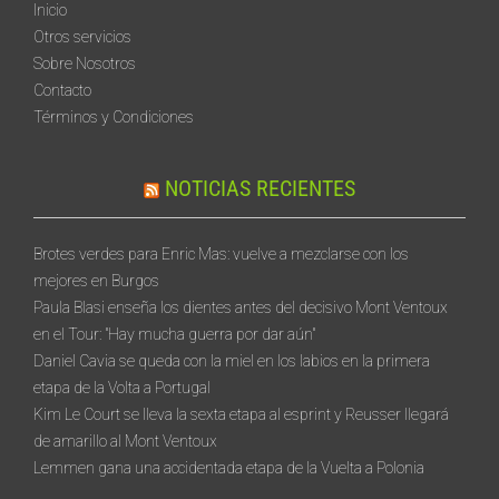
Inicio
Otros servicios
Sobre Nosotros
Contacto
Términos y Condiciones
NOTICIAS RECIENTES
Brotes verdes para Enric Mas: vuelve a mezclarse con los
mejores en Burgos
Paula Blasi enseña los dientes antes del decisivo Mont Ventoux
en el Tour: "Hay mucha guerra por dar aún"
Daniel Cavia se queda con la miel en los labios en la primera
etapa de la Volta a Portugal
Kim Le Court se lleva la sexta etapa al esprint y Reusser llegará
de amarillo al Mont Ventoux
Lemmen gana una accidentada etapa de la Vuelta a Polonia