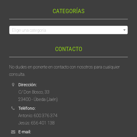
CATEGORÍAS
Elige una categoría
CONTACTO
No dudes en ponerte en contacto con nosotros para cualquier
consulta.
Dirección:
C/ Don Bosco, 33
23400 - Úbeda (Jaén)
Teléfono:
Antonio: 600 376 374
Jesús: 656 401 138
E-mail: